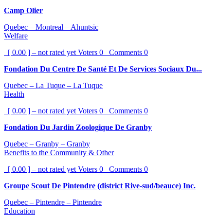
Camp Olier
Quebec – Montreal – Ahuntsic
Welfare
[ 0.00 ] – not rated yet
Voters
0
Comments
0
Fondation Du Centre De Santé Et De Services Sociaux Du...
Quebec – La Tuque – La Tuque
Health
[ 0.00 ] – not rated yet
Voters
0
Comments
0
Fondation Du Jardin Zoologique De Granby
Quebec – Granby – Granby
Benefits to the Community & Other
[ 0.00 ] – not rated yet
Voters
0
Comments
0
Groupe Scout De Pintendre (district Rive-sud/beauce) Inc.
Quebec – Pintendre – Pintendre
Education