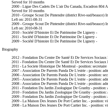
Served for 10 months
2000 - Ligue Des Cadets De L'air Du Canada, Escadron 80
Served for 10 months
2010 - Groupe Scout De Pintendre (district Rive-sud/beauce) I
Left on: 2011-08-31
2009 - Groupe Scout De Pintendre (district Rive-sud/beauce) I
Left on: 2010-08-31
2010 - Société D'histoire Et De Patrimoine De Lignery -
2011 - Société D'histoire Et De Patrimoine De Lignery -
2009 - Société D'histoire Et De Patrimoine De Lignery -
Biography
2012 - Fondation Du Centre De Santé Et De Services Sociaux Du
2011 - Fondation Du Centre De Santé Et De Services Sociaux Du
2011 - La Societe Historique De Montreal - position: secretaire
2007 - Association De Parents Panda De L'estrie - position: adm
2006 - Association De Parents Panda De L'estrie - position: sec
2005 - Association De Parents Panda De L'estrie - position: adm
2008 - Association De Parents Panda De L'estrie - position: adm
2011 - Fondation Du Jardin Zoologique De Granby - position: a
2010 - Fondation Du Jardin Zoologique De Granby - position: a
2009 - Fondation Du Jardin Zoologique De Granby - position: a
2009 - La Maison Des Jeunes De Port Cartier Inc. - position: vi
2008 - La Maison Des Jeunes De Port Cartier Inc. - position: vi