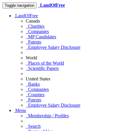
LandOfFree
Toggle navigation
LandOfFree
Canada
Charities
Companies
MP Candidates
Patents
Employee Salary Disclosure
World
Places of the World
Scientific Papers
United States
Banks
Companies
Counties
Patents
Employee Salary Disclosure
Menu
Membership / Profiles
Search