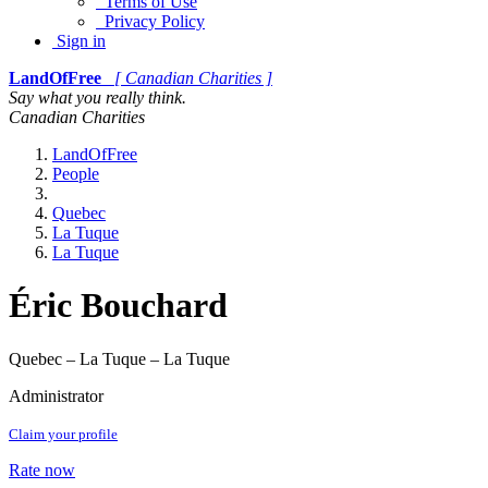
Terms of Use
Privacy Policy
Sign in
LandOfFree
[ Canadian Charities ]
Say what you really think.
Canadian Charities
LandOfFree
People
Quebec
La Tuque
La Tuque
Éric Bouchard
Quebec – La Tuque – La Tuque
Administrator
Claim your profile
Rate now